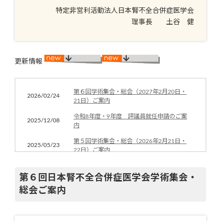
特定非営利活動法人日本腎不全合併症医学会
理事長 土谷 健
更新情報
第６回学術集会・総会（2027年2月20日・
2026/02/24
21日）ご案内
令和8年度・9年度 評議員就任申請のご案
2025/12/08
内
第５回学術集会・総会（2026年2月21日・
2025/05/23
22日）ご案内
第69回日本透析医学会学術集会・総会 市
2024/11/20
民公開講座のおしらせ（2024年12月1日）
第６回日本腎不全合併症医学会学術集会・
総会ご案内
第４回学術集会・総会（2025年2月14日～
2024/03/05
16日）ご案内
2024/02/18
定款第13条を改正しました