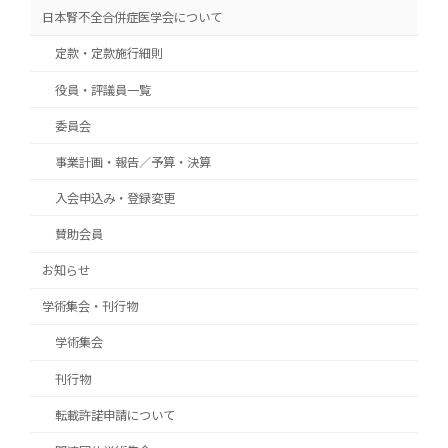
日本腎不全合併症医学会について
第１回学術集会・総会（2022年4月23日）
2022/04/01
の参加登録開始のお知らせ
定款・定款施行細則
第１回学術集会・総会(2022年4月23日)のホ
2022/02/28
役員・評議員一覧
ームページ・リンク掲載のおしらせ
委員会
第１回学術集会・総会（2022年4月23日）
2022/02/22
ご案内
事業計画・報告／予算・決算
2022/02/22
ホームページを開設いたしました
入会申込み・登録変更
賛助会員
お知らせ
学術集会・刊行物
学術集会
刊行物
転載許諾申請について