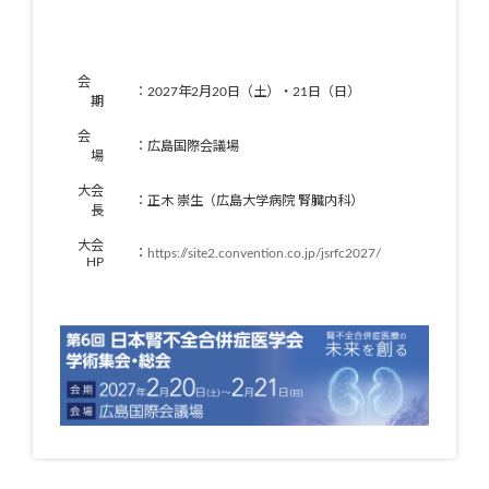
2023/11/29
令和6年度7年度 評議員就任申請のご案内
第３回大会（2024年2月17日・18日）演題
募集を開始しました
会
2023/10/16
：2027年2月20日（土）・21日（日）
（演題募集期間：2023年10月2日（月）～
期
11月16日（木））
会
：広島国際会議場
2023/06/30
土谷記念医学振興基金 研究助成のご案内
場
大会
第３回学術集会・総会（2024年2月17日・
2023/06/14
：正木 崇生（広島大学病院 腎臓内科）
長
18日）ご案内
大会
2023/03/08
定款施行細則第16条を改正更新しました
：
https://site2.convention.co.jp/jsrfc2027/
HP
委員会のページを更新しました（学術委員
2023/03/01
会の立上げ）
第２回学術集会・総会（2023年2月18日・
2022/07/07
19日）ご案内
2022/06/01
土谷記念医学振興基金 研究助成のご案内
2022/04/25
役員・評議員一覧のページを更新しました
今年度の事業計画書・活動予算書を掲載し
2022/04/25
ました