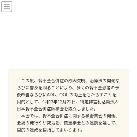
コ
ナ
ン
ビ
テ
ゲ
ン
ー
ツ
シ
へ
ョ
ス
ン
キ
に
ッ
移
プ
動
この度、腎不全合併症の原因究明、治療法の開発な
らびに普及を図ることにより、多くの腎不全患者の予
後改善ならびにADL、QOL の向上をもたらすことを
目的として、令和3年12月22日、特定非営利活動法人
日本腎不全合併症医学会を設立しました。
本会では、腎不全合併症に関する学術集会の開催、
会誌の発行や研究活動、関連学会との連携を通して、
目的の達成を目指してまいります。